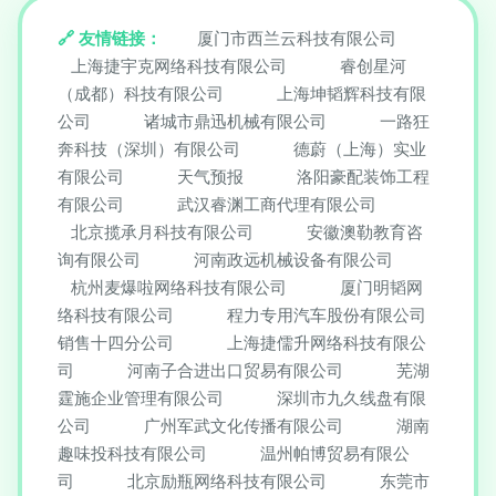
友情链接：
厦门市西兰云科技有限公司
上海捷宇克网络科技有限公司
睿创星河
（成都）科技有限公司
上海坤韬辉科技有限
公司
诸城市鼎迅机械有限公司
一路狂
奔科技（深圳）有限公司
德蔚（上海）实业
有限公司
天气预报
洛阳豪配装饰工程
有限公司
武汉睿渊工商代理有限公司
北京揽承月科技有限公司
安徽澳勒教育咨
询有限公司
河南政远机械设备有限公司
杭州麦爆啦网络科技有限公司
厦门明韬网
络科技有限公司
程力专用汽车股份有限公司
销售十四分公司
上海捷儒升网络科技有限公
司
河南子合进出口贸易有限公司
芜湖
霆施企业管理有限公司
深圳市九久线盘有限
公司
广州军武文化传播有限公司
湖南
趣味投科技有限公司
温州帕博贸易有限公
司
北京励瓶网络科技有限公司
东莞市