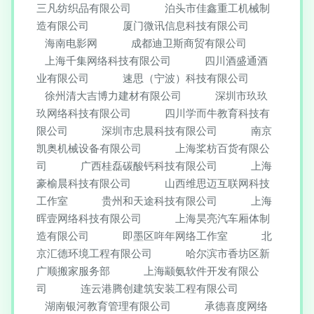
三凡纺织品有限公司
泊头市佳鑫重工机械制
造有限公司
厦门微讯信息科技有限公司
海南电影网
成都迪卫斯商贸有限公司
上海千集网络科技有限公司
四川酒盛通酒
业有限公司
速思（宁波）科技有限公司
徐州清大吉博力建材有限公司
深圳市玖玖
玖网络科技有限公司
四川学而牛教育科技有
限公司
深圳市忠晨科技有限公司
南京
凯奥机械设备有限公司
上海桨枋百货有限公
司
广西桂磊碳酸钙科技有限公司
上海
豪榆晨科技有限公司
山西维思迈互联网科技
工作室
贵州和天途科技有限公司
上海
晖壹网络科技有限公司
上海昊亮汽车厢体制
造有限公司
即墨区哖年网络工作室
北
京汇德环境工程有限公司
哈尔滨市香坊区新
广顺搬家服务部
上海颛氨软件开发有限公
司
连云港腾创建筑安装工程有限公司
湖南银河教育管理有限公司
承德喜度网络