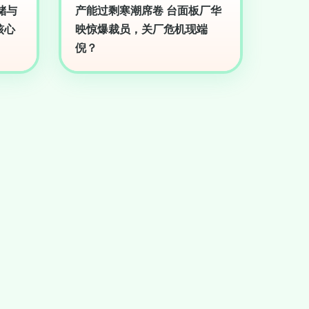
储与
产能过剩寒潮席卷 台面板厂华
核心
映惊爆裁员，关厂危机现端
倪？