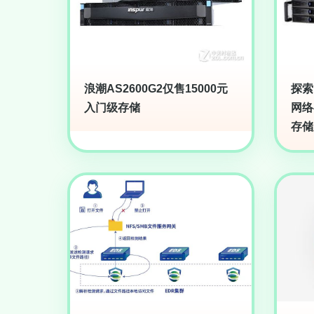
浪潮AS2600G2仅售15000元
探索K
入门级存储
网络
存储