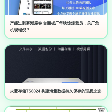
产能过剩寒潮席卷 台面板厂华映惊爆裁员，关厂危
机现端倪？
火蓝存储TS8024 构建海量数据持久保存的理想之选